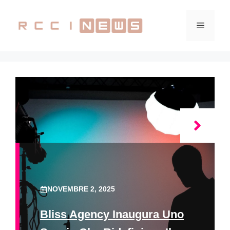
Vai
al
Menu
contenuto
NOVEMBRE 2, 2025
Bliss Agency Inaugura Uno