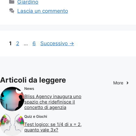
Categorie
Giardino
Lascia un commento
Pagina
Pagina
Pagina
1
2
…
6
Successivo
→
Articoli da leggere
More
News
Bliss Agency inaugura uno
spazio che ridefinisce il
concetto di agenzia
Quiz e Giochi
Test logico: se 1/4 di x = 2,
quanto vale 3x?