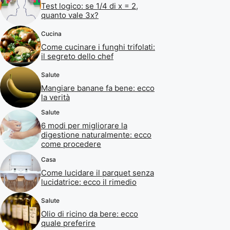
Test logico: se 1/4 di x = 2,
quanto vale 3x?
Cucina
Come cucinare i funghi trifolati:
il segreto dello chef
Salute
Mangiare banane fa bene: ecco
la verità
Salute
6 modi per migliorare la
digestione naturalmente: ecco
come procedere
Casa
Come lucidare il parquet senza
lucidatrice: ecco il rimedio
Salute
Olio di ricino da bere: ecco
quale preferire