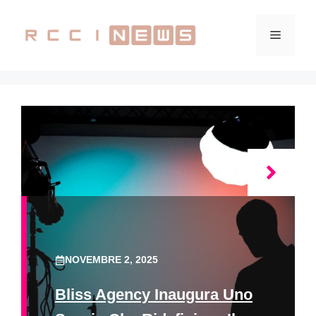
Vai
al
Menu
contenuto
NOVEMBRE 2, 2025
Bliss Agency Inaugura Uno