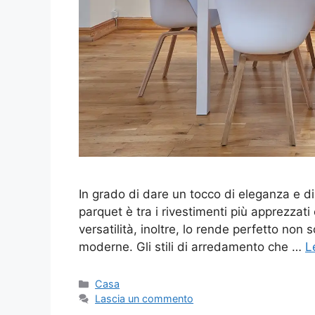
In grado di dare un tocco di eleganza e di
parquet è tra i rivestimenti più apprezzati 
versatilità, inoltre, lo rende perfetto non
moderne. Gli stili di arredamento che …
L
Categorie
Casa
Lascia un commento