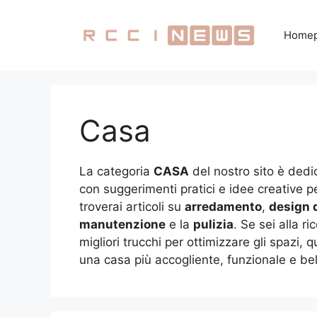
Vai
al
Home
contenuto
Casa
La categoria
CASA
del nostro sito è dedic
con suggerimenti pratici e idee creative per
troverai articoli su
arredamento
,
design d
manutenzione
e la
pulizia
. Se sei alla r
migliori trucchi per ottimizzare gli spazi
una casa più accogliente, funzionale e bel