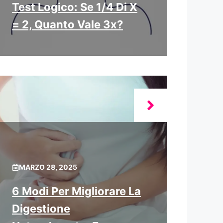
Test Logico: Se 1/4 Di X
= 2, Quanto Vale 3x?
MARZO 28, 2025
6 Modi Per Migliorare La
Digestione