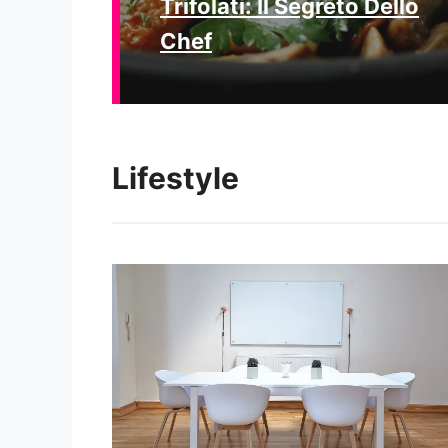
Trifolati: Il Segreto Dello
Chef
Lifestyle